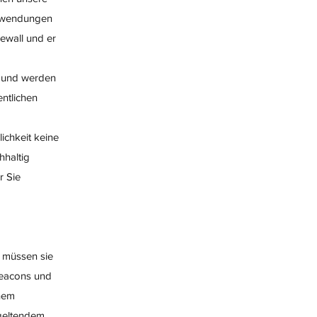
Anwendungen
rewall und er
 und werden
entlichen
ichkeit keine
hhaltig
r Sie
, müssen sie
beacons und
inem
 geltendem