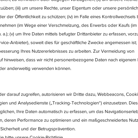
üben; (iii) um unsere Rechte, unser Eigentum oder unsere persönlich
er der Öffentlichkeit zu schützen; (iv) im Falle eines Kontrollwechsels
rnehmen (im Wege einer Verschmelzung, des Erwerbs oder Kaufs (im
a.); (v) um Ihre Daten mittels befugter Drittanbieter zu erfassen, vorz
vice-Anbieter), soweit dies für geschäftliche Zwecke angemessen ist; 
esserung Ihres Nutzererlebnisses zu arbeiten. Zur Vermeidung von
uf hinweisen, dass wir nicht personenbezogene Daten nach eigenem
oder anderweitig verwenden können.
r darauf zugreifen, autorisieren wir Dritte dazu, Webbeacons, Cookie
ien und Analysedienste („Tracking-Technologien“) einzusetzen. Dies
lichen, Ihre Daten automatisch zu erfassen, um das Navigationserleb
rn, deren Performance zu optimieren und ein maßgeschneidertes Nutz
Sicherheit und der Betrugsprävention.
 bitte unsere Cookie-Richtlinie.