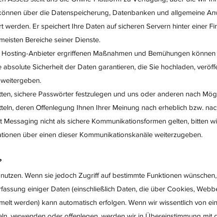
n können über die Datenspeicherung, Datenbanken und allgemeine 
 werden. Er speichert Ihre Daten auf sicheren Servern hinter einer Fi
meisten Bereiche seiner Dienste.
m Hosting-Anbieter ergriffenen Maßnahmen und Bemühungen können
 absolute Sicherheit der Daten garantieren, die Sie hochladen, veröff
 weitergeben.
ten, sichere Passwörter festzulegen und uns oder anderen nach Mögl
tteln, deren Offenlegung Ihnen Ihrer Meinung nach erheblich bzw. nac
 Messaging nicht als sichere Kommunikationsformen gelten, bitten wi
mationen über einen dieser Kommunikationskanäle weiterzugeben.
?
nutzen. Wenn sie jedoch Zugriff auf bestimmte Funktionen wünschen
fassung einiger Daten (einschließlich Daten, die über Cookies, Web
elt werden) kann automatisch erfolgen. Wenn wir wissentlich von e
ln, verwenden oder offenlegen, werden wir in Übereinstimmung mit