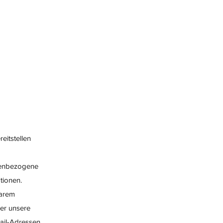
eitstellen
nenbezogene
tionen.
barem
er unsere
ail-Adressen,