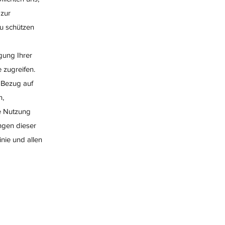
 zur
zu schützen
gung Ihrer
 zugreifen.
n Bezug auf
n,
e Nutzung
ngen dieser
inie und allen