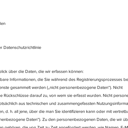
den
 Datenschutzrichtlinie
ick über die Daten, die wir erfassen können:
zierbare Informationen, die Sie während des Registrierungsprozesses ber
ienste gesammelt werden („nicht personenbezogene Daten“). Nicht
 Rückschlüsse darauf zu, von wem sie erfasst wurden. Nicht perso
uptsächlich aus technischen und zusammengefassten Nutzungsinforma
en, d. h. all jene, über die man Sie identifizieren kann oder mit vertret
sonenbezogene Daten“). Zu den personenbezogenen Daten, die wir üb
en gehören, die von Zeit zu Zeit angefordert werden, wie Namen, E-M