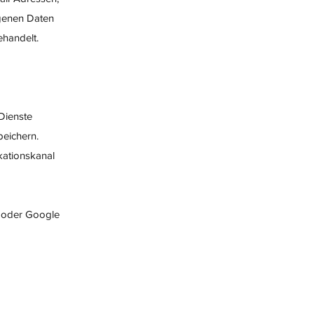
genen Daten
ehandelt.
Dienste
peichern.
kationskanal
k oder Google