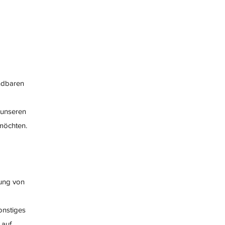
ndbaren
 unseren
 möchten.
rung von
onstiges
 auf