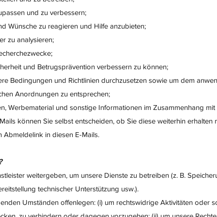
zupassen und zu verbessern;
nd Wünsche zu reagieren und Hilfe anzubieten;
 zu analysieren;
 Recherchezwecke;
herheit und Betrugsprävention verbessern zu können;
ere Bedingungen und Richtlinien durchzusetzen sowie um dem anwe
lichen Anordnungen zu entsprechen;
ten, Werbematerial und sonstige Informationen im Zusammenhang mit
Mails können Sie selbst entscheiden, ob Sie diese weiterhin erhalten
n Abmeldelink in diesen E-Mails.
?
tleister weitergeben, um unsere Dienste zu betreiben (z. B. Speiche
reitstellung technischer Unterstützung usw.).
genden Umständen offenlegen: (i) um rechtswidrige Aktivitäten oder s
ecken, zu verhindern oder dagegen vorzugehen; (ii) um unsere Rechte